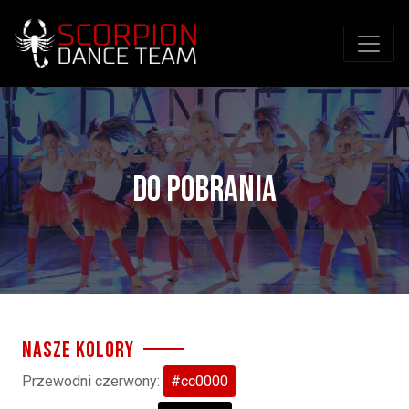
Przejdź do treści
Do pobrania
NASZE KOLORY
Przewodni czerwony:
#cc0000