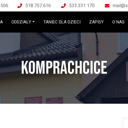
 506
518 757 616
533 331 170
mail@s
NA
ODDZIAŁY
TANIEC DLA DZIECI
ZAPISY
O NAS
Komprachcice