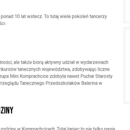
ponad 10 lat wstecz. To tutaj wiele pokoleń tancerzy
ci.
tności, ale także biorą aktywny udział w wydarzeniach
onkursów tanecznych województwa, zdobywając liczne
grupa Mini Komprachcice zdobyła nawet Puchar Starosty
Przeglądu Tanecznego Przedszkolaków Balerina w
dziny
odziny w Komprachcicach. Tutaj taniec to nie tylko pasja,