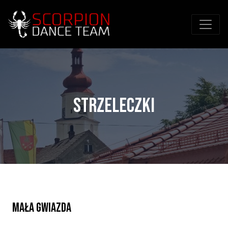
Przejdź do treści
Strzeleczki
Mała gwiazda