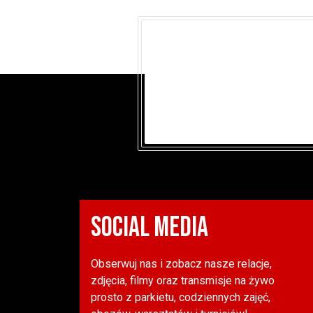
SOCIAL MEDIA
Obserwuj nas i zobacz nasze relacje,
zdjęcia, filmy oraz transmisje na żywo
prosto z parkietu, codziennych zajęć,