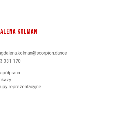
ALENA KOLMAN
gdalena.kolman@scorpion.dance
3 331 170
spółpraca
okazy
rupy reprezentacyjne