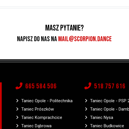
Masz pytanie?
Napisz do nas na
MAIL@SCORPION.DANCE
665 584 506
518 757 616
Taniec Opole - Politechnika
Taniec Opole - PSP 
Taniec Prószków
Taniec Opole - Dam
Taniec Komprachcice
Taniec Nysa
Taniec Dąbrowa
Taniec Budkowice