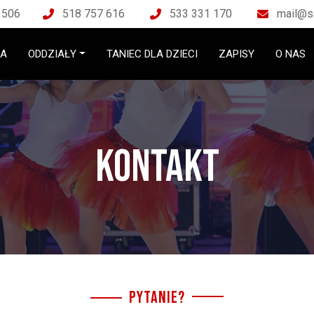
 506
518 757 616
533 331 170
mail@s
NA
ODDZIAŁY
TANIEC DLA DZIECI
ZAPISY
O NAS
Kontakt
PYTANIE?