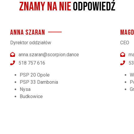
ZNAMY NA NIE
odpowiedź
ANNA SZARAN
MAGD
Dyrektor oddziałów
CEO
anna.szaran@scorpion.dance
ma
518 757 616
53
PSP 20 Opole
W
PSP 33 Dambonia
P
Nysa
G
Budkowice