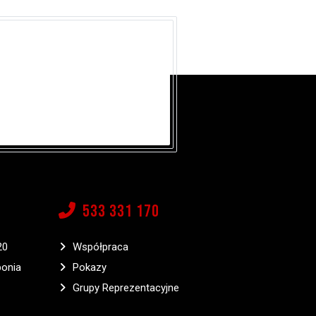
533 331 170
20
Współpraca
bonia
Pokazy
Grupy Reprezentacyjne